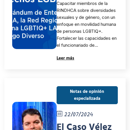
de
Capacitar miembros de la
RINDHCA sobre diversidades
Entendimient
sexuales y de género, con un
o entre la
enfoque en movilidad humana
de personas LGBTIQ+.
RINDHCA, La
Fortalecer las capacidades en
el funcionariado de…
Red Regional
Leer más
por la
Movilidad
Humana
Notas de opinión
LGBTIQ+ LAC
especializada
y la
22/07/2024
Fundación
El Caso Vélez