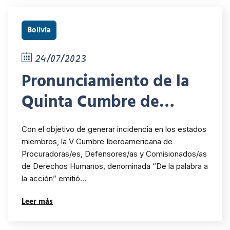
Bolivia
24/07/2023
Pronunciamiento de la
Quinta Cumbre de
Movilidad Humana
Con el objetivo de generar incidencia en los estados
resuelve diez puntos en
miembros, la V Cumbre Iberoamericana de
Procuradoras/es, Defensores/as y Comisionados/as
defensa de los Derechos
de Derechos Humanos, denominada “De la palabra a
Humanos de Migrantes
la acción” emitió…
Leer más