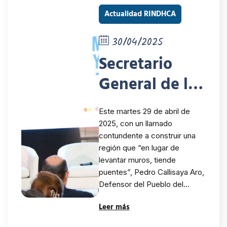
Actualidad RINDHCA
30/04/2025
Secretario
General de la
RINDHCA
Este martes 29 de abril de
participó en
2025, con un llamado
contundente a construir una
acto inaugural
región que “en lugar de
del Congreso
levantar muros, tiende
puentes”, Pedro Callisaya Aro,
Internacional
Defensor del Pueblo del…
sobre
Leer más
Movilidad