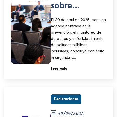
sobre
Movilidad
El 30 de abril de 2025, con una
Humana cerró
agenda centrada en la
prevención, el monitoreo de
con una
derechos y el fortalecimiento
apuesta
de políticas públicas
inclusivas, concluyó con éxito
regional por
la segunda y…
los derechos y
Leer más
la dignidad
Declaraciones
30/04/2025