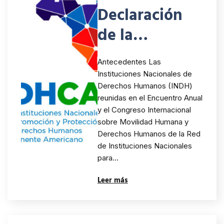
Declaración
de la
RINDHCA
Antecedentes Las
01/2025 de
Instituciones Nacionales de
Derechos Humanos (INDH)
ciudad de
reunidas en el Encuentro Anual
Panamá sobre
y el Congreso Internacional
sobre Movilidad Humana y
Movilidad
Derechos Humanos de la Red
de Instituciones Nacionales
Humana y
para…
Derechos
Leer más
Humanos