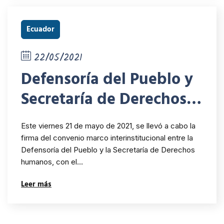
Ecuador
22/05/2021
Defensoría del Pueblo y
Secretaría de Derechos
Humanos suscriben
Este viernes 21 de mayo de 2021, se llevó a cabo la
convenio marco
firma del convenio marco interinstitucional entre la
Defensoría del Pueblo y la Secretaría de Derechos
interinstitucional para
humanos, con el…
garantizar los derechos
Leer más
de las personas en
movilidad humana