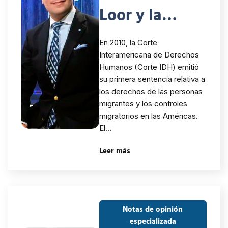
Diálogo
Loor y la
Diverso
actual crisis
En 2010, la Corte
de movilidad
Interamericana de Derechos
Humanos (Corte IDH) emitió
humana
su primera sentencia relativa a
los derechos de las personas
migrantes y los controles
migratorios en las Américas.
El…
Leer más
Notas de opinión
especializada