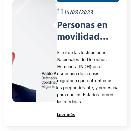
14/08/2023
Personas en
movilidad
humana y las
El rol de las Instituciones
Instituciones
Nacionales de Derechos
Humanos (INDH) en el
Nacionales de
escenario de la crisis
Derechos
migratoria que enfrentamos
es preponderante, y necesaria
Humanos
para que los Estados tomen
las medidas…
Leer más