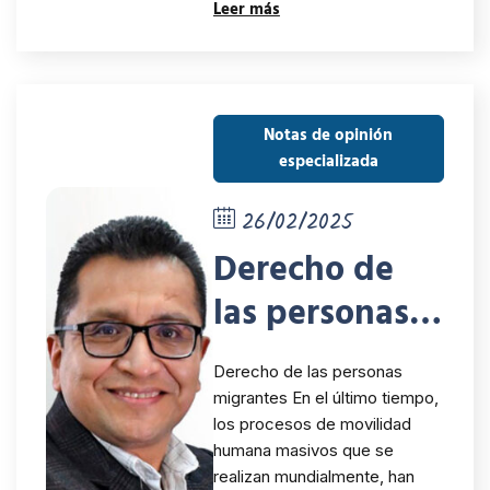
Humanos en
Leer más
el marco del
Encuentro
Anual de la
Notas de opinión
especializada
RINDHCA
26/02/2025
Derecho de
las personas
migrantes
Derecho de las personas
migrantes En el último tiempo,
los procesos de movilidad
humana masivos que se
realizan mundialmente, han