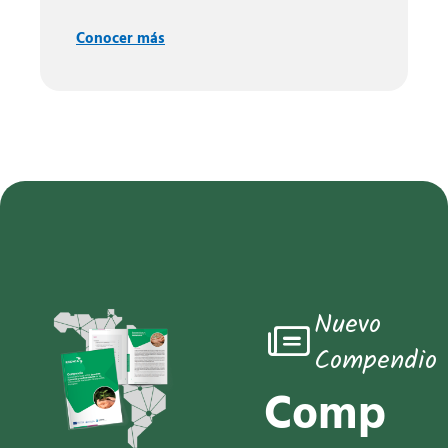
Conocer más
Nuevo
Compendio
C
o
m
p