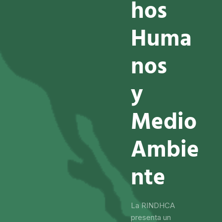
h
o
s
H
u
m
a
n
o
s
y
M
e
d
i
o
A
m
b
i
e
n
t
e
La RINDHCA
presenta un