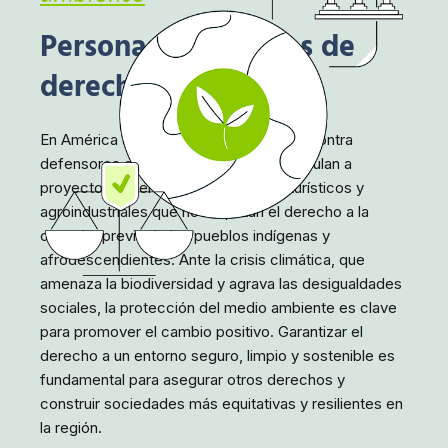
Personas defensoras de
derechos humanos
En América Latina, muchas agresiones contra
defensores del medio ambiente se vinculan a
proyectos mineros, hidroeléctricos, turísticos y
agroindustriales que no respetan el derecho a la
consulta previa de los pueblos indígenas y
afrodescendientes. Ante la crisis climática, que
amenaza la biodiversidad y agrava las desigualdades
sociales, la protección del medio ambiente es clave
para promover el cambio positivo. Garantizar el
derecho a un entorno seguro, limpio y sostenible es
fundamental para asegurar otros derechos y
construir sociedades más equitativas y resilientes en
la región.