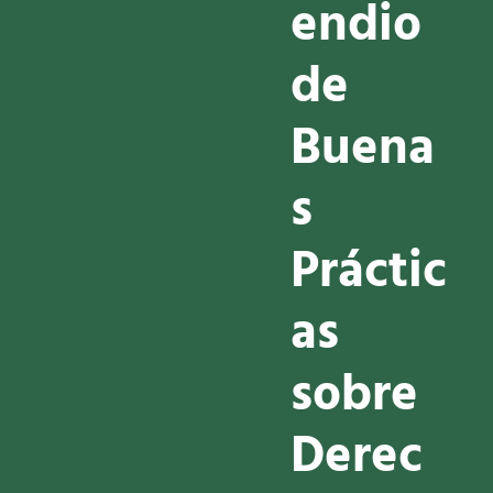
e
n
d
i
o
d
e
B
u
e
n
a
s
P
r
á
c
t
i
c
a
s
s
o
b
r
e
D
e
r
e
c