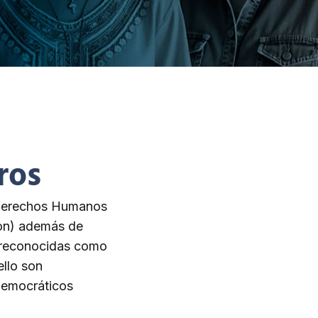
ros
e Derechos Humanos
on) además de
n reconocidas como
ello son
democráticos