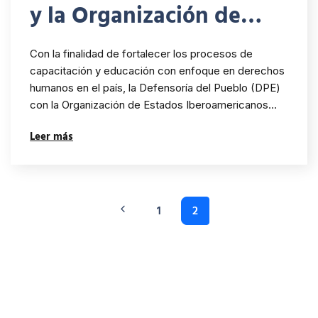
y la Organización de
Estados Iberoamericanos
Con la finalidad de fortalecer los procesos de
abren espacios de
capacitación y educación con enfoque en derechos
humanos en el país, la Defensoría del Pueblo (DPE)
formación y educación
con la Organización de Estados Iberoamericanos…
con el curso virtual
Leer más
“Derechos Humanos y
Movilidad Humana”
1
2