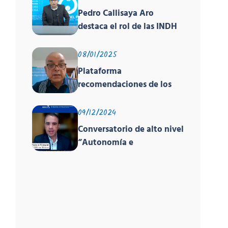
Pedro Callisaya Aro
destaca el rol de las INDH
de América en encuentro
global sobre derechos
08/01/2025
humanos organizado por
Plataforma
PNUD, la OACNUDH y la
recomendaciones de los
GANHRI
órganos de los tratados y
el EPU
09/12/2024
Conversatorio de alto nivel
“Autonomía e
Independencia de las INDH
y los Principios de París”