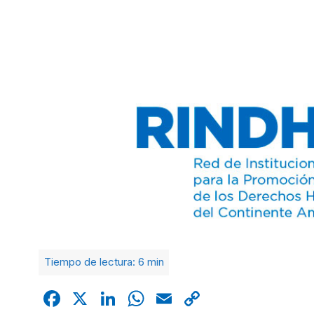
Facebook
X
LinkedIn
WhatsApp
Email
Copy