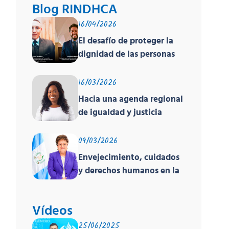
Blog RINDHCA
16/04/2026
El desafío de proteger la
dignidad de las personas
en movilidad humana ante
un contexto
16/03/2026
deshumanizante y cruel
Hacia una agenda regional
de igualdad y justicia
racial
09/03/2026
Envejecimiento, cuidados
y derechos humanos en la
región
Vídeos
25/06/2025