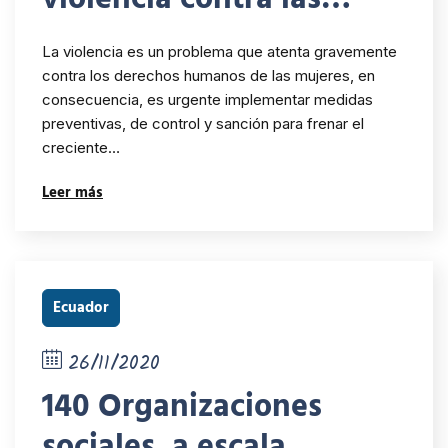
mujeres es otro mal
La violencia es un problema que atenta gravemente
público de cual
contra los derechos humanos de las mujeres, en
consecuencia, es urgente implementar medidas
debemos de librarnos en
preventivas, de control y sanción para frenar el
nuestra sociedad
creciente…
Leer más
Ecuador
26/11/2020
140 Organizaciones
sociales, a escala