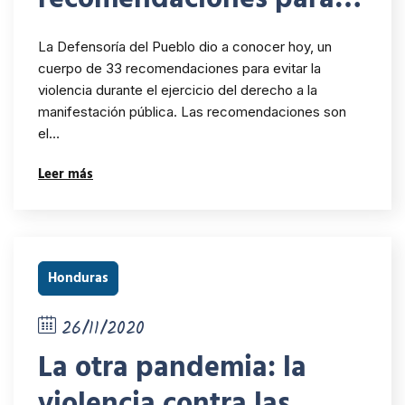
prevención de la
La Defensoría del Pueblo dio a conocer hoy, un
violencia en
cuerpo de 33 recomendaciones para evitar la
violencia durante el ejercicio del derecho a la
manifestaciones
manifestación pública. Las recomendaciones son
el…
Leer más
Honduras
26/11/2020
La otra pandemia: la
violencia contra las