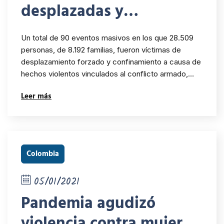
desplazadas y
confinadas en 2020 por
Un total de 90 eventos masivos en los que 28.509
hechos violentos
personas, de 8.192 familias, fueron víctimas de
desplazamiento forzado y confinamiento a causa de
hechos violentos vinculados al conflicto armado,…
Leer más
Colombia
05/01/2021
Pandemia agudizó
violencia contra mujeres