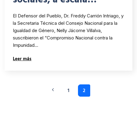
nacional, la Defensoría
El Defensor del Pueblo, Dr. Freddy Carrión Intriago, y
del Pueblo y el Consejo
la Secretaria Técnica del Consejo Nacional para la
Igualdad de Género, Nelly Jácome Villalva,
Nacional para la
suscribieron el “Compromiso Nacional contra la
Igualdad de Género
Impunidad…
encabezan el
Leer más
compromiso nacional
contra la impunidad en
1
2
casos de violencias
contra las mujeres en el
país