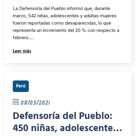
y mujeres fueron
La Defensoría del Pueblo informó que, durante
reportadas como
marzo, 542 niñas, adolescentes y adultas mujeres
fueron reportadas como desaparecidas, lo que
desaparecidas en el mes
representa un incremento del 20 % con respecto a
de marzo
febrero.…
Leer más
Perú
08/03/2021
Defensoría del Pueblo:
450 niñas, adolescentes