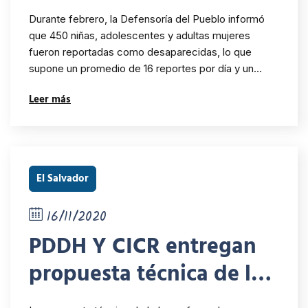
y mujeres fueron
Durante febrero, la Defensoría del Pueblo informó
reportadas como
que 450 niñas, adolescentes y adultas mujeres
fueron reportadas como desaparecidas, lo que
desaparecidas en
supone un promedio de 16 reportes por día y un…
febrero
Leer más
El Salvador
16/11/2020
PDDH Y CICR entregan
propuesta técnica de ley
a favor de personas