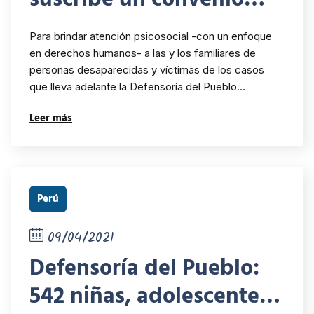
para brindar apoyo
Para brindar atención psicosocial -con un enfoque
psicosocial a las y los
en derechos humanos- a las y los familiares de
personas desaparecidas y víctimas de los casos
familiares de personas
que lleva adelante la Defensoría del Pueblo…
desaparecidas y víctimas
Leer más
Perú
09/04/2021
Defensoría del Pueblo:
542 niñas, adolescentes