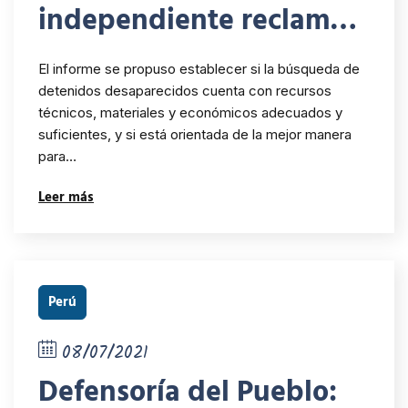
independiente reclama
mayor colaboración del
El informe se propuso establecer si la búsqueda de
Estado uruguayo en la
detenidos desaparecidos cuenta con recursos
técnicos, materiales y económicos adecuados y
búsqueda de detenidos
suficientes, y si está orientada de la mejor manera
desaparecidos
para…
Leer más
Perú
08/07/2021
Defensoría del Pueblo: