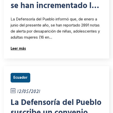
se han incrementado las
cifras de adolescentes y
La Defensoría del Pueblo informó que, de enero a
mujeres reportadas
junio del presente año, se han reportado 2891 notas
de alerta por desaparición de niñas, adolescentes y
como desaparecidas en
adultas mujeres (16 en…
lo que va de 2021
Leer más
Ecuador
12/05/2021
La Defensoría del Pueblo
suscribe un convenio