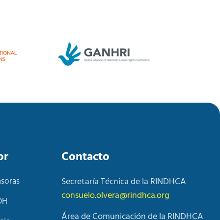
or
Contacto
nsoras
Secretaría Técnica de la RINDHCA
consuelo.olvera@rindhca.org
DH
Área de Comunicación de la RINDHCA