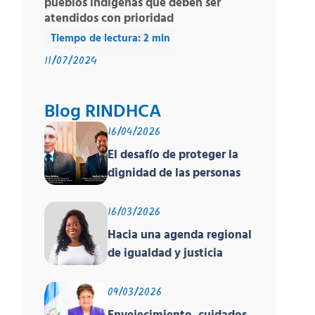
pueblos indígenas que deben ser
atendidos con prioridad
11/07/2024
Blog RINDHCA
16/04/2026
El desafío de proteger la
dignidad de las personas
en movilidad humana ante
un contexto
16/03/2026
deshumanizante y cruel
Hacia una agenda regional
de igualdad y justicia
racial
09/03/2026