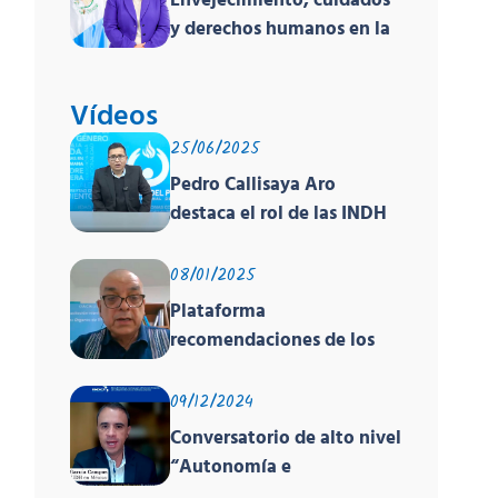
Envejecimiento, cuidados
y derechos humanos en la
región
Vídeos
25/06/2025
Pedro Callisaya Aro
destaca el rol de las INDH
de América en encuentro
global sobre derechos
08/01/2025
humanos organizado por
Plataforma
PNUD, la OACNUDH y la
recomendaciones de los
GANHRI
órganos de los tratados y
el EPU
09/12/2024
Conversatorio de alto nivel
“Autonomía e
Independencia de las INDH