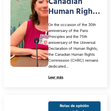
Canadian
Human Rights
Commission –
On the occasion of the 30th
On the
anniversary of the Paris
Principles and the 75th
occasion of
anniversary of the Universal
the 30th
Declaration of Human Rights,
the Canadian Human Rights
anniversary of
Commission (CHRC) remains
dedicated…
the Paris
Leer más
Principles:
Ensuring the
independence
Notas de opinión
of human