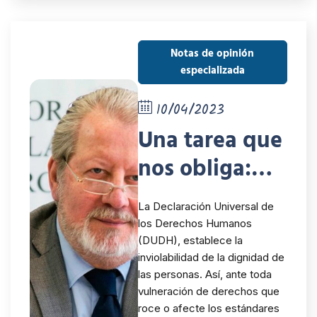
Notas de opinión
especializada
10/04/2023
Una tarea que
nos obliga:
que sea el
La Declaración Universal de
estado el que
los Derechos Humanos
(DUDH), establece la
gire en torno
inviolabilidad de la dignidad de
al hombre y
las personas. Así, ante toda
vulneración de derechos que
no el hombre
roce o afecte los estándares