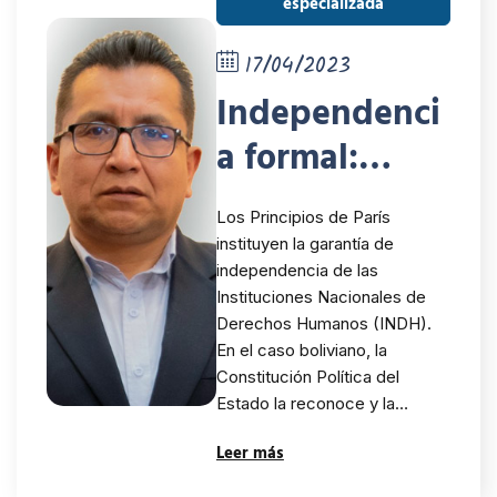
especializada
rights
17/04/2023
institutions
Independenci
a formal:
riesgos en su
Los Principios de París
materializació
instituyen la garantía de
independencia de las
n
Instituciones Nacionales de
Derechos Humanos (INDH).
En el caso boliviano, la
Constitución Política del
Estado la reconoce y la…
Leer más