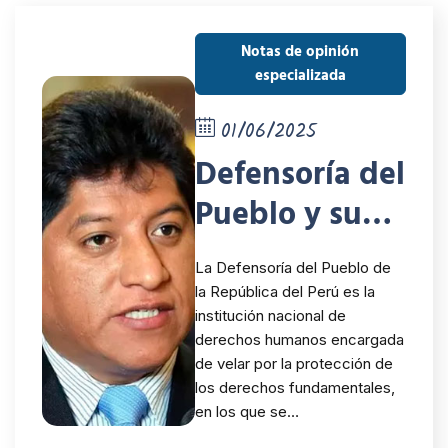
Notas de opinión
especializada
01/06/2025
Defensoría del
Pueblo y su
labor de
La Defensoría del Pueblo de
supervisión
la República del Perú es la
institución nacional de
durante los
derechos humanos encargada
procesos
de velar por la protección de
los derechos fundamentales,
electorales:
en los que se…