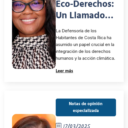
Eco-Derechos:
Un Llamado
desde la
La Defensoría de los
Defensoría de
Habitantes de Costa Rica ha
asumido un papel crucial en la
los Habitantes
integración de los derechos
de Costa Rica
humanos y la acción climática.
Leer más
Notas de opinión
especializada
17/03/2025