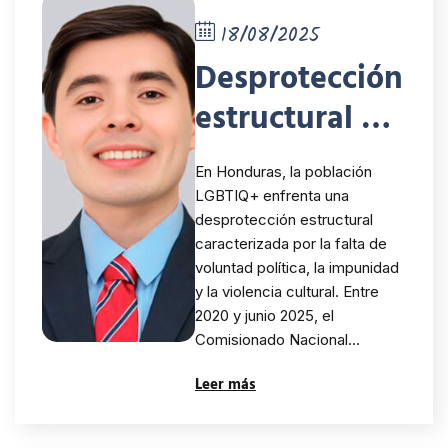
18/08/2025
Desprotección
estructural y
crímenes de
En Honduras, la población
odio: desafíos
LGBTIQ+ enfrenta una
desprotección estructural
para la
caracterizada por la falta de
población
voluntad política, la impunidad
y la violencia cultural. Entre
LGTBIQ+ en
2020 y junio 2025, el
Comisionado Nacional…
Honduras
Leer más