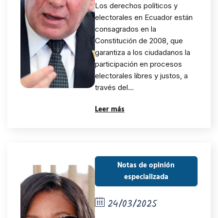
Los derechos políticos y
electorales en
electorales en Ecuador están
consagrados en la
Ecuador:
Constitución de 2008, que
Avances y
garantiza a los ciudadanos la
participación en procesos
desafíos para
electorales libres y justos, a
través del…
una
Leer más
democracia
inclusiva
Notas de opinión
especializada
24/03/2025