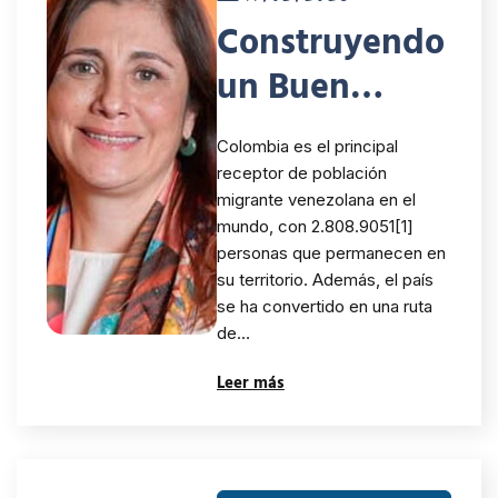
Construyendo
un Buen
Futuro:
Colombia es el principal
Cooperación
receptor de población
migrante venezolana en el
Regional para
mundo, con 2.808.9051[1]
una Migración
personas que permanecen en
su territorio. Además, el país
Segura y
se ha convertido en una ruta
de…
Digna
Leer más