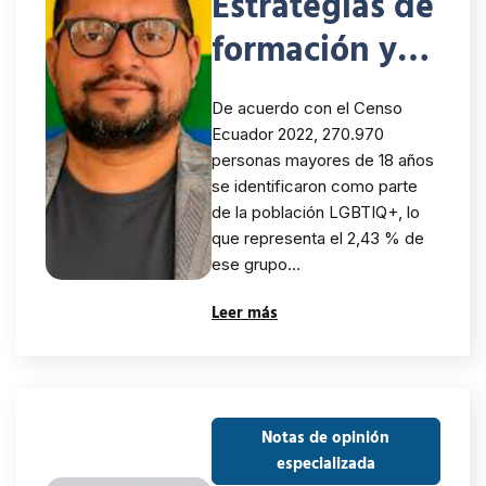
Estrategias de
formación y
diálogo
De acuerdo con el Censo
intercultural
Ecuador 2022, 270.970
personas mayores de 18 años
con colectivos
se identificaron como parte
LGBTIQ+ en
de la población LGBTIQ+, lo
que representa el 2,43 % de
contextos
ese grupo…
rurales en
Leer más
Ecuador
Notas de opinión
especializada