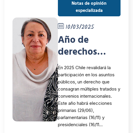
Notas de opinión
especializada
10/03/2025
Año de
derechos
políticos y
En 2025 Chile revalidará la
electorales
participación en los asuntos
públicos, un derecho que
consagran múltiples tratados y
convenios internacionales.
Este año habrá elecciones
primarias (29/06),
parlamentarias (16/11) y
presidenciales (16/11…