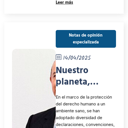
velando por
Leer más
los derechos
políticos de la
población
Notas de opinión
especializada
peruana
14/04/2025
Nuestro
planeta,
nuestra
En el marco de la protección
responsabilid
del derecho humano a un
ambiente sano, se han
ad
adoptado diversidad de
declaraciones, convenciones,