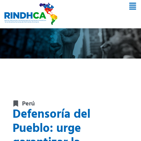
Perú
Defensoría del
Pueblo: urge