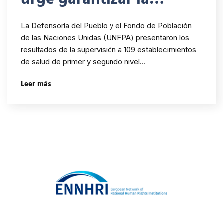
atención integral de
La Defensoría del Pueblo y el Fondo de Población
salud a niñas y
de las Naciones Unidas (UNFPA) presentaron los
resultados de la supervisión a 109 establecimientos
adolescentes víctimas de
de salud de primer y segundo nivel…
violencia sexual
Leer más