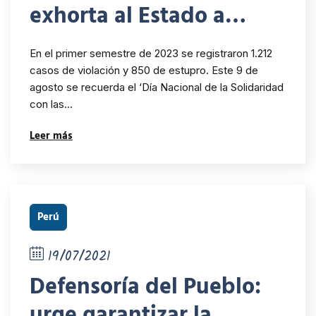
exhorta al Estado a
diseñar nuevo programa
En el primer semestre de 2023 se registraron 1.212
integral de lucha contra
casos de violación y 850 de estupro. Este 9 de
agosto se recuerda el ‘Día Nacional de la Solidaridad
la violencia sexual a
con las…
niñas, niños y
Leer más
adolescentes
Perú
19/07/2021
Defensoría del Pueblo:
urge garantizar la