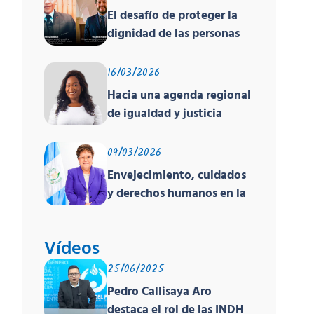
El desafío de proteger la
dignidad de las personas
en movilidad humana ante
un contexto
16/03/2026
deshumanizante y cruel
Hacia una agenda regional
de igualdad y justicia
racial
09/03/2026
Envejecimiento, cuidados
y derechos humanos en la
región
Vídeos
25/06/2025
Pedro Callisaya Aro
destaca el rol de las INDH