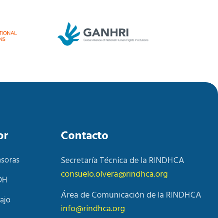
or
Contacto
nsoras
Secretaría Técnica de la RINDHCA
consuelo.olvera@rindhca.org
DH
Área de Comunicación de la RINDHCA
ajo
info@rindhca.org