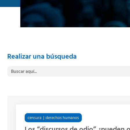
Realizar una búsqueda
Buscar:
censura
derechos humanos
Los “discursos de odio” ¿pueden 