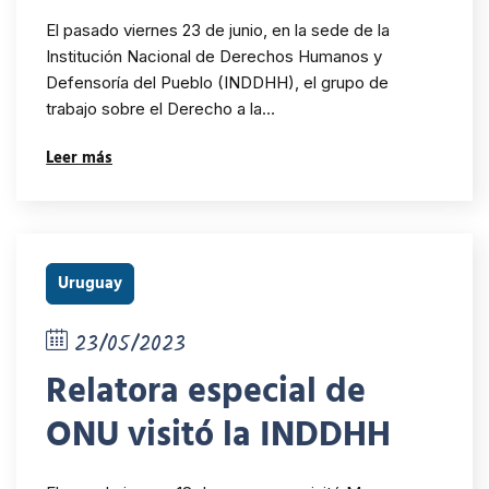
trabajo Derecho a la
El pasado viernes 23 de junio, en la sede de la
Identidad de Origen
Institución Nacional de Derechos Humanos y
Defensoría del Pueblo (INDDHH), el grupo de
trabajo sobre el Derecho a la…
Leer más
Uruguay
23/05/2023
Relatora especial de
ONU visitó la INDDHH