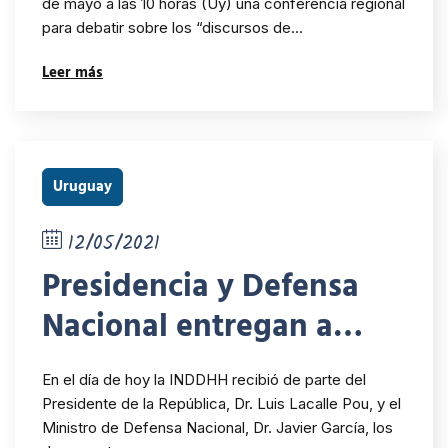
de mayo a las 10 horas (Uy) una conferencia regional
para debatir sobre los “discursos de…
Leer más
Uruguay
12/05/2021
Presidencia y Defensa
Nacional entregan a
INDDHH documentos de
En el día de hoy la INDDHH recibió de parte del
origen militar con
Presidente de la República, Dr. Luis Lacalle Pou, y el
Ministro de Defensa Nacional, Dr. Javier García, los
información sobre