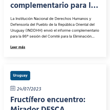
complementario para la
86ª sesión del CEDAW
La Institución Nacional de Derechos Humanos y
Defensoría del Pueblo de la República Oriental del
Uruguay (INDDHH) envió el informe complementario
para la 86ª sesión del Comité para la Eliminación…
Leer más
Uruguay
24/07/2023
Fructífero encuentro:
Mirador DESCA