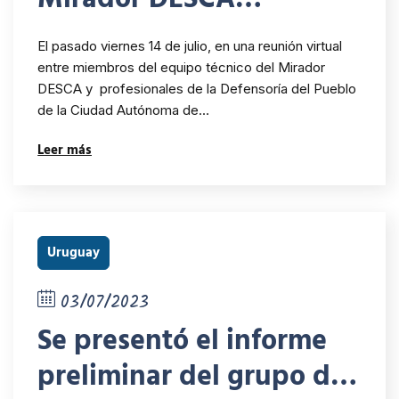
comparte experiencia
El pasado viernes 14 de julio, en una reunión virtual
con la Defensoría del
entre miembros del equipo técnico del Mirador
DESCA y profesionales de la Defensoría del Pueblo
Pueblo de CABA
de la Ciudad Autónoma de…
Leer más
Uruguay
03/07/2023
Se presentó el informe
preliminar del grupo de