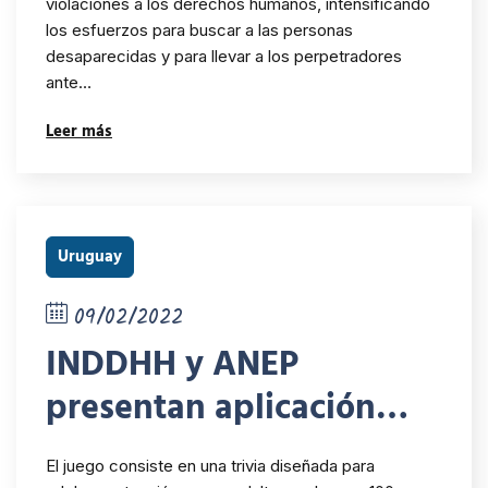
desaparecidas y luchar
violaciones a los derechos humanos, intensificando
los esfuerzos para buscar a las personas
contra la impunidad
desaparecidas y para llevar a los perpetradores
ante…
Leer más
Uruguay
09/02/2022
INDDHH y ANEP
presentan aplicación
digital para jugar la
El juego consiste en una trivia diseñada para