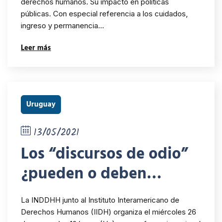
derechos humanos. Su impacto en políticas
impacto en políticas
públicas. Con especial referencia a los cuidados,
públicas
ingreso y permanencia…
Leer más
Uruguay
13/05/2021
Los “discursos de odio”
¿pueden o deben
censurarse?
La INDDHH junto al Instituto Interamericano de
Derechos Humanos (IIDH) organiza el miércoles 26