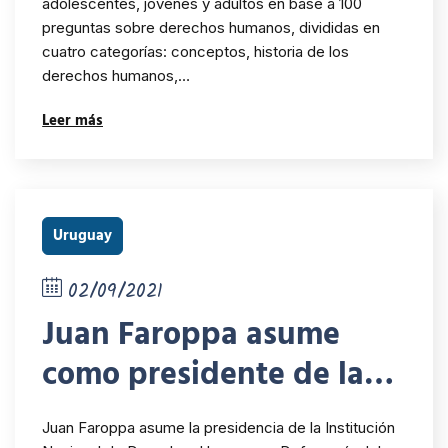
trivia “Avanzar en
adolescentes, jóvenes y adultos en base a 100
preguntas sobre derechos humanos, divididas en
derechos”
cuatro categorías: conceptos, historia de los
derechos humanos,…
Leer más
Uruguay
02/09/2021
Juan Faroppa asume
como presidente de la
INDDHH
Juan Faroppa asume la presidencia de la Institución