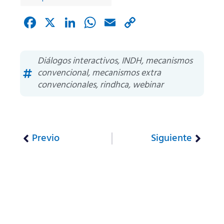
Facebook
X
LinkedIn
WhatsApp
Email
Copy
Link
Diálogos interactivos
,
INDH
,
mecanismos
convencional
,
mecanismos extra
convencionales
,
rindhca
,
webinar
Previo
Siguiente