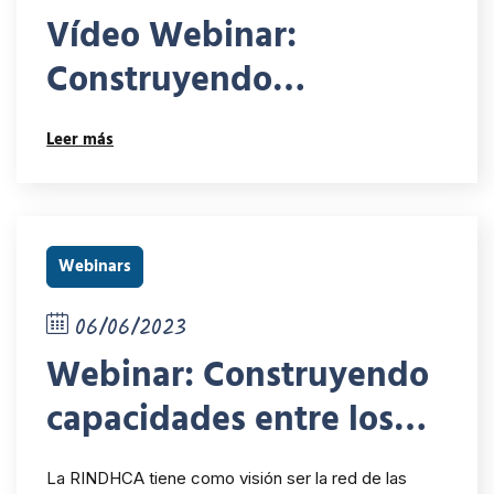
Vídeo Webinar:
Construyendo
capacidades entre los
Leer más
miembros de la
RINDHCA: Diálogos
interactivos con los
Webinars
mecanismos
06/06/2023
convencional y extra
Webinar: Construyendo
convencionales de los
capacidades entre los
derechos humanos
miembros de la
La RINDHCA tiene como visión ser la red de las