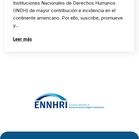
RINDHCA: Diálogos
Instituciones Nacionales de Derechos Humanos
(INDH) de mayor contribución e incidencia en el
interactivos con los
continente americano. Por ello, suscribe, promueve
mecanismos
y…
convencional y extra
Leer más
convencionales de los
derechos humanos