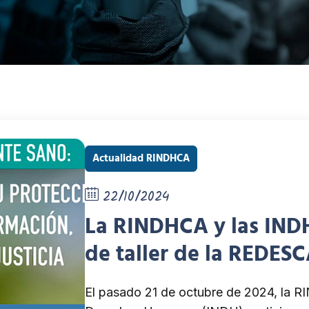
Actualidad RINDHCA
22/10/2024
La RINDHCA y las INDH
de taller de la REDES
Económicos, Sociales,
El pasado 21 de octubre de 2024, la R