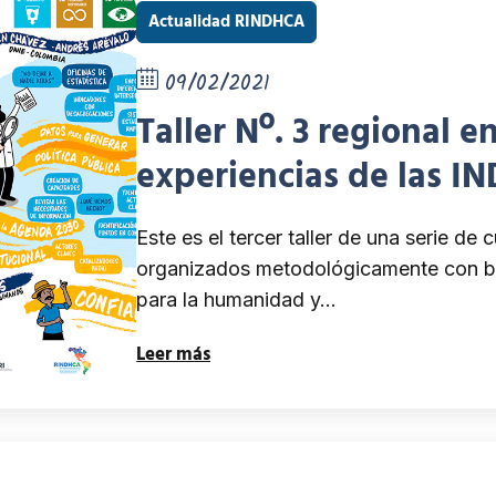
Actualidad RINDHCA
09/02/2021
Taller Nº. 3 regional 
experiencias de las IN
en los procesos nacion
Este es el tercer taller de una serie de 
sostenible”
organizados metodológicamente con bas
para la humanidad y…
Leer más