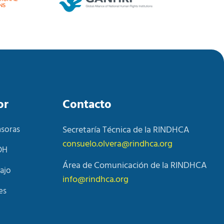
or
Contacto
nsoras
Secretaría Técnica de la RINDHCA
consuelo.olvera@rindhca.org
DH
Área de Comunicación de la RINDHCA
ajo
info@rindhca.org
es