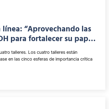
en línea: “Aprovechando las
DH para fortalecer su papel
ales de desarrollo
cuatro talleres. Los cuatro talleres están
e en las cinco esferas de importancia crítica