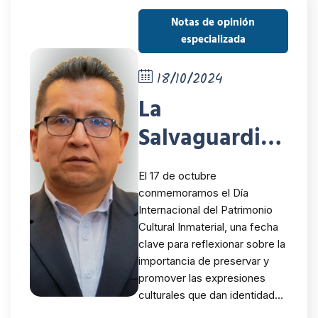
Notas de opinión
especializada
18/10/2024
La
Salvaguardia
del
El 17 de octubre
Patrimonio
conmemoramos el Día
Internacional del Patrimonio
Cultural
Cultural Inmaterial, una fecha
Inmaterial: Un
clave para reflexionar sobre la
importancia de preservar y
Compromiso
promover las expresiones
culturales que dan identidad…
con los