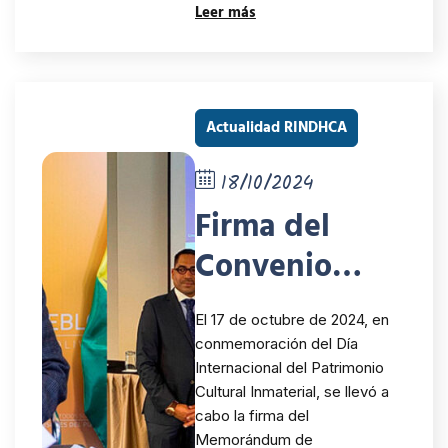
Leer más
Derechos
Humanos y la
Diversidad
Actualidad RINDHCA
Cultural en las
Américas
18/10/2024
Firma del
Convenio
entre la
El 17 de octubre de 2024, en
RINDHCA y
conmemoración del Día
Internacional del Patrimonio
CRESPIAL: Un
Cultural Inmaterial, se llevó a
hito para la
cabo la firma del
Memorándum de