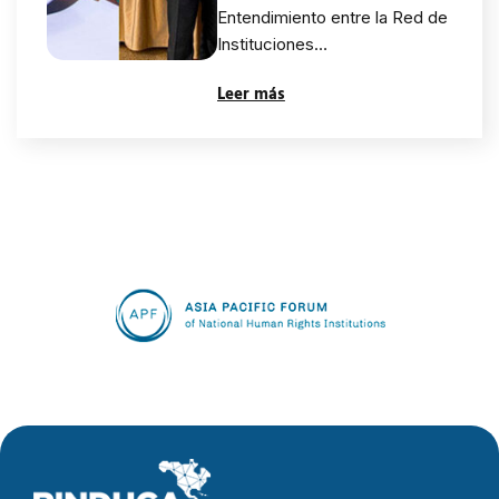
protección del
Entendimiento entre la Red de
Instituciones…
patrimonio
Leer más
cultural
inmaterial en
las Américas