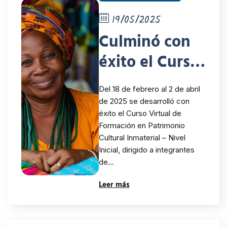
19/05/2025
Culminó con
éxito el Curso
Virtual en
Del 18 de febrero al 2 de abril
Patrimonio
de 2025 se desarrolló con
éxito el Curso Virtual de
Cultural
Formación en Patrimonio
Inmaterial
Cultural Inmaterial – Nivel
Inicial, dirigido a integrantes
para las INDH
de…
de América
Leer más
Latina