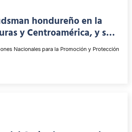
udsman hondureño en la
ras y Centroamérica, y sus
CA
iones Nacionales para la Promoción y Protección