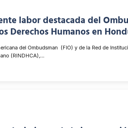
mente labor destacada del Omb
los Derechos Humanos en Hondu
mo miembro de la FIO y RINDH
mericana del Ombudsman (FIO) y de la Red de Instituc
icano (RINDHCA),…