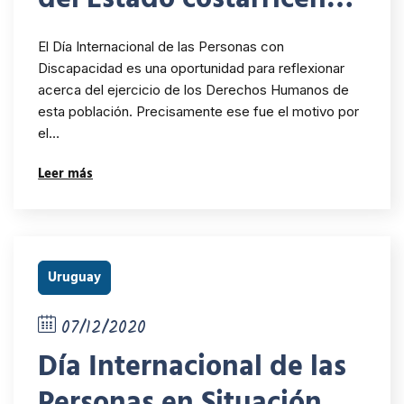
en el respeto de los
El Día Internacional de las Personas con
derechos de las
Discapacidad es una oportunidad para reflexionar
acerca del ejercicio de los Derechos Humanos de
personas con
esta población. Precisamente ese fue el motivo por
discapacidad
el…
Leer más
Uruguay
07/12/2020
Día Internacional de las
Personas en Situación de