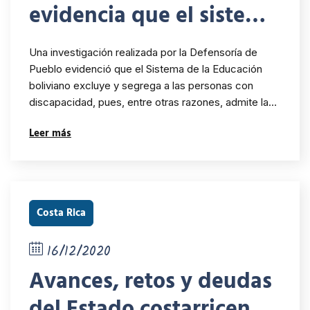
evidencia que el sistema
de la educación
Una investigación realizada por la Defensoría de
boliviana excluye y
Pueblo evidenció que el Sistema de la Educación
boliviano excluye y segrega a las personas con
segrega a las personas
discapacidad, pues, entre otras razones, admite la…
con discapacidad
Leer más
Costa Rica
16/12/2020
Avances, retos y deudas
del Estado costarricense