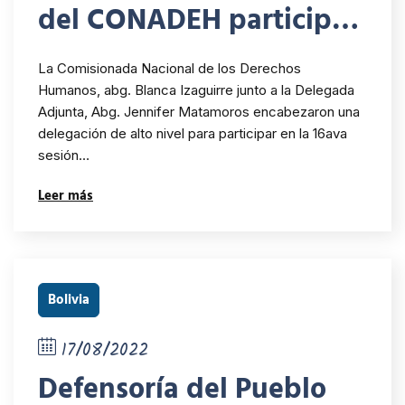
del CONADEH participan
en la 16ava sesión de la
La Comisionada Nacional de los Derechos
Conferencia de Estados
Humanos, abg. Blanca Izaguirre junto a la Delegada
Adjunta, Abg. Jennifer Matamoros encabezaron una
Partes a la Convención
delegación de alto nivel para participar en la 16ava
Internacional sobre los
sesión…
Derechos de las
Leer más
Personas con
Discapacidad del 13 al 15
de junio 2023 en la sede
Bolivia
de las Naciones Unidas
17/08/2022
en Nueva York
Defensoría del Pueblo