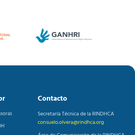
or
Contacto
nsoras
Secretaría Técnica de la RINDHCA
consuelo.olvera@rindhca.org
DH