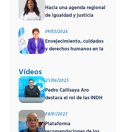
deshumanizante y cruel
Hacia una agenda regional
de igualdad y justicia
racial
09/03/2026
Envejecimiento, cuidados
y derechos humanos en la
región
Vídeos
25/06/2025
Pedro Callisaya Aro
destaca el rol de las INDH
de América en encuentro
global sobre derechos
08/01/2025
humanos organizado por
Plataforma
PNUD, la OACNUDH y la
recomendaciones de los