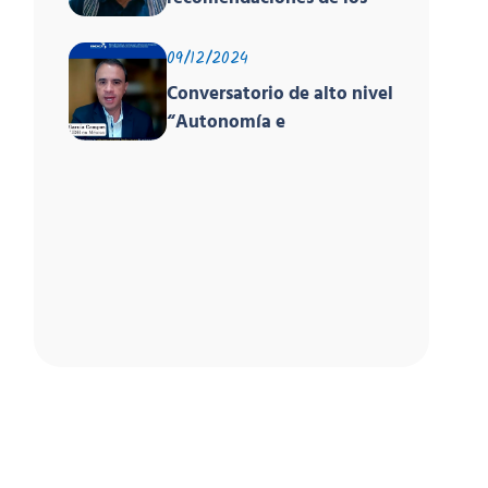
GANHRI
órganos de los tratados y
el EPU
09/12/2024
Conversatorio de alto nivel
“Autonomía e
Independencia de las INDH
y los Principios de París”