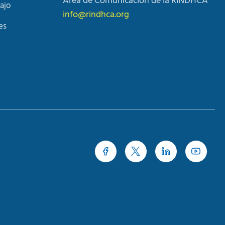
Área de Comunicación de la RINDHCA
ajo
info@rindhca.org
es