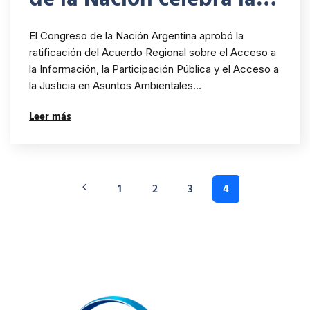
aprobación y sanción del
El Congreso de la Nación Argentina aprobó la
proyecto de Ley de
ratificación del Acuerdo Regional sobre el Acceso a
la Información, la Participación Pública y el Acceso a
ratificación del Tratado
la Justicia en Asuntos Ambientales…
de Escazú
Leer más
1
2
3
4