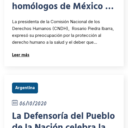
homólogos de México y
Argentina construir
La presidenta de la Comisión Nacional de los
propuestas y acciones
Derechos Humanos (CNDH), Rosario Piedra Ibarra,
expresó su preocupación por la protección al
para proteger los
derecho humano a la salud y el deber que…
derechos humanos en el
Leer más
contexto del COVID-19
Argentina
06/10/2020
La Defensoría del Pueblo
de la Nación celebra la