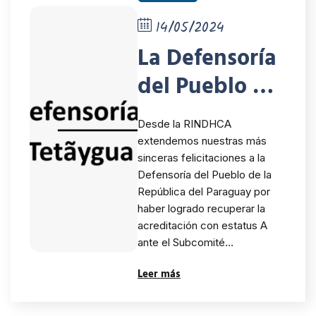
14/05/2024
La Defensoría
del Pueblo de
Paraguay fue
Desde la RINDHCA
acreditada
extendemos nuestras más
sinceras felicitaciones a la
con estatus A
Defensoría del Pueblo de la
por la
República del Paraguay por
haber logrado recuperar la
GANHRI
acreditación con estatus A
ante el Subcomité…
Leer más