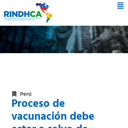
Perú
Proceso de
vacunación debe