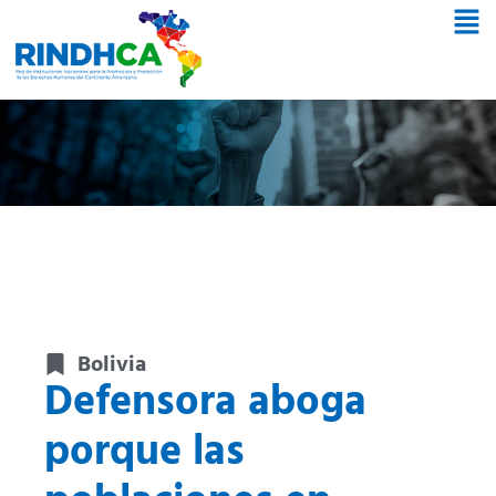
Bolivia
Defensora aboga
porque las