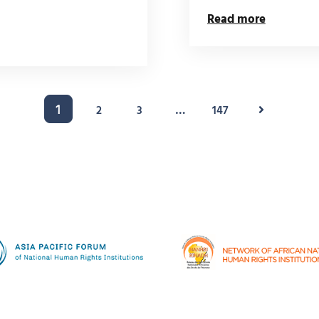
Read more
2
3
147
1
…