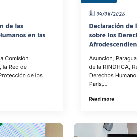
04/08/2026
n de las
Declaración de
 Humanos en las
sobre los Dere
Afrodescendien
Igualdad y Justi
la Comisión
Asunción, Paragua
 la Red de
de la RINDHCA, Re
Protección de los
Derechos Humanos 
París,…
Read more