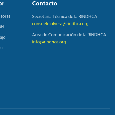
or
Contacto
nsoras
Secretaría Técnica de la RINDHCA
consuelo.olvera@rindhca.org
DH
Área de Comunicación de la RINDHCA
ajo
info@rindhca.org
es