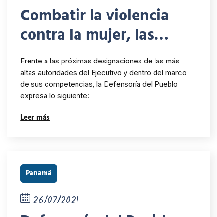
Combatir la violencia
contra la mujer, las
niñas, niños y
Frente a las próximas designaciones de las más
adolescentes es una
altas autoridades del Ejecutivo y dentro del marco
de sus competencias, la Defensoría del Pueblo
obligación
expresa lo siguiente:
constitucional ineludible
Leer más
del Estado
Panamá
26/07/2021