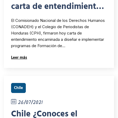
carta de entendimiento
para el fortalecimiento
El Comisionado Nacional de los Derechos Humanos
de conocimientos de los
(CONADEH) y el Colegio de Periodistas de
Honduras (CPH), firmaron hoy carta de
periodistas y
entendimiento encaminada a diseñar e implementar
comunicadores sociales
programas de Formación de…
en materia de Derechos
Leer más
Humanos y la
socialización de
campañas sobre el
Chile
mandato constitucional
26/07/2021
del CONADEH
Chile ¿Conoces el