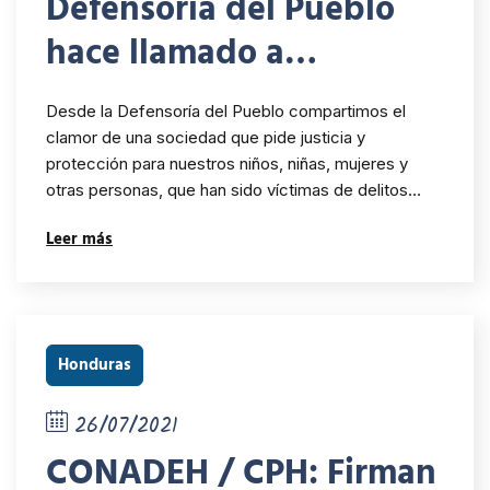
Defensoría del Pueblo
hace llamado a
establecer un plan de
Desde la Defensoría del Pueblo compartimos el
prevención y de
clamor de una sociedad que pide justicia y
protección para nuestros niños, niñas, mujeres y
protección a víctimas de
otras personas, que han sido víctimas de delitos…
delitos sexuales
Leer más
Honduras
26/07/2021
CONADEH / CPH: Firman