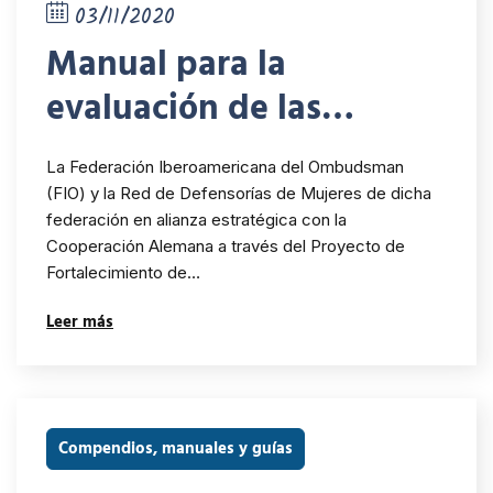
03/11/2020
Manual para la
evaluación de las
políticas institucionales
La Federación Iberoamericana del Ombudsman
de género de las
(FIO) y la Red de Defensorías de Mujeres de dicha
federación en alianza estratégica con la
instituciones de
Cooperación Alemana a través del Proyecto de
derechos humanos
Fortalecimiento de…
Leer más
Compendios, manuales y guías