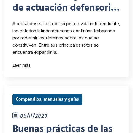
de actuación defensorial
en procesos de consulta
Acercándose a los dos siglos de vida independiente,
previa de Bolivia,
los estados latinoamericanos continúan trabajando
por redefinir los términos sobre los que se
Ecuador, Colombia y
constituyen. Entre sus principales retos se
Perú
encuentra expandir la…
Leer más
Compendios, manuales y guías
03/11/2020
Buenas prácticas de las