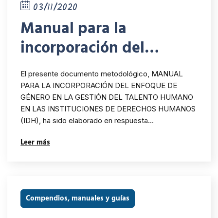
03/11/2020
Manual para la
incorporación del
enfoque de género en la
El presente documento metodológico, MANUAL
gestión del talento
PARA LA INCORPORACIÓN DEL ENFOQUE DE
GÉNERO EN LA GESTIÓN DEL TALENTO HUMANO
humano en las
EN LAS INSTITUCIONES DE DERECHOS HUMANOS
instituciones de
(IDH), ha sido elaborado en respuesta…
derechos humanos
Leer más
Compendios, manuales y guías