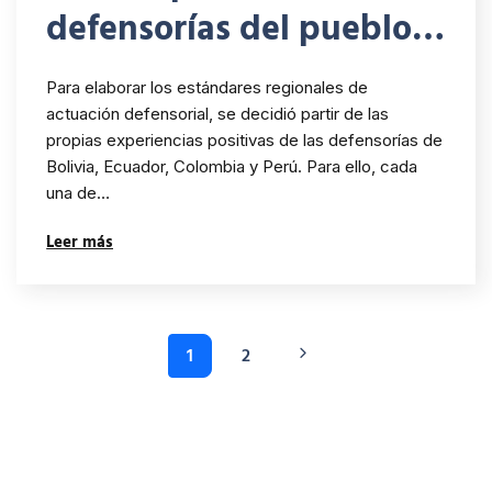
defensorías del pueblo
de Bolivia, Colombia,
Para elaborar los estándares regionales de
Ecuador y Perú en
actuación defensorial, se decidió partir de las
propias experiencias positivas de las defensorías de
procesos de consulta
Bolivia, Ecuador, Colombia y Perú. Para ello, cada
previa
una de…
Leer más
1
2