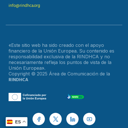
info@rindhca.org
«Este sitio web ha sido creado con el apoyo
financiero de la Unión Europea. Su contenido es
responsabilidad exclusiva de la RINDHCA y no
necesariamente refleja los puntos de vista de la
Unión Europea».
Copyright © 2025 Área de Comunicación de la
RINDHCA
ES
ES