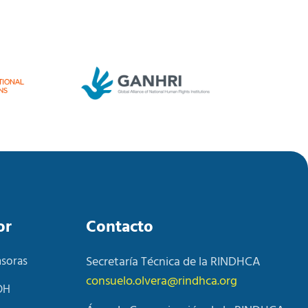
or
Contacto
nsoras
Secretaría Técnica de la RINDHCA
consuelo.olvera@rindhca.org
DH