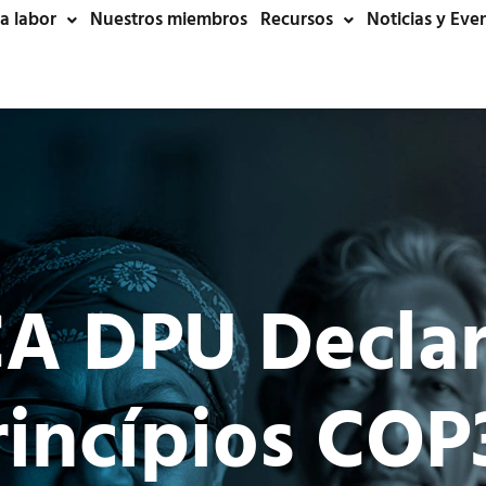
a labor
Nuestros miembros
Recursos
Noticias y Eve
A DPU Declar
rincípios COP