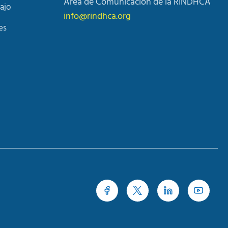
Área de Comunicación de la RINDHCA
ajo
info@rindhca.org
es