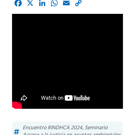
Facebook
X
LinkedIn
WhatsApp
Email
Copy
Link
Encuentro RINDHCA 2024
,
Seminario