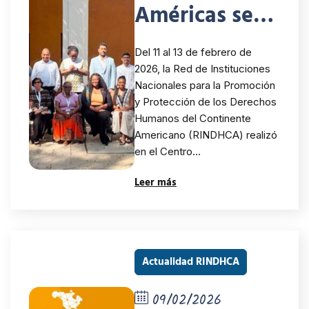
Américas se
reunieron en
Del 11 al 13 de febrero de
el Encuentro
2026, la Red de Instituciones
Nacionales para la Promoción
“Voces que
y Protección de los Derechos
Resuenan”
Humanos del Continente
Americano (RINDHCA) realizó
para
en el Centro…
fortalecer la
Leer más
protección de
los derechos
de las
Actualidad RINDHCA
personas
09/02/2026