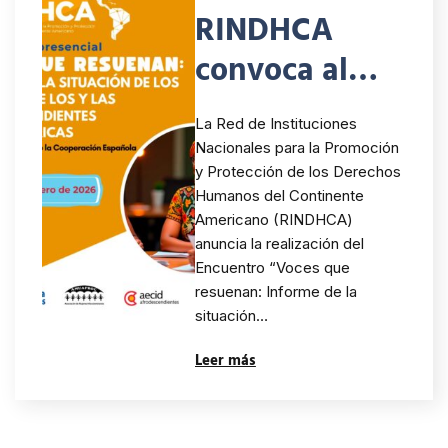
afrodescendie
RINDHCA
ntes
convoca al
encuentro
La Red de Instituciones
regional
Nacionales para la Promoción
y Protección de los Derechos
“Voces que
Humanos del Continente
resuenan”
Americano (RINDHCA)
anuncia la realización del
sobre los
Encuentro “Voces que
resuenan: Informe de la
derechos de
situación…
las personas y
Leer más
pueblos
afrodescendie