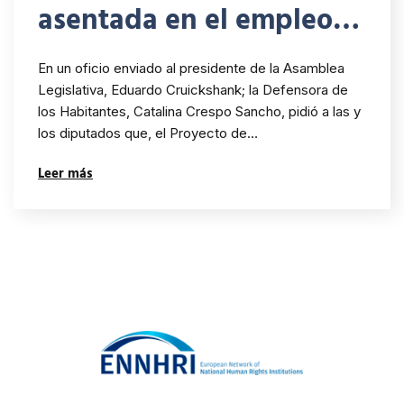
asentada en el empleo
público; Defensoría
En un oficio enviado al presidente de la Asamblea
reclama por una Ley de
Legislativa, Eduardo Cruickshank; la Defensora de
los Habitantes, Catalina Crespo Sancho, pidió a las y
Modernización del
los diputados que, el Proyecto de…
Servicio Público en favor
Leer más
de las y los Habitantes”