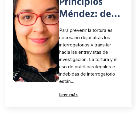
Principios
Méndez: de
los
Para prevenir la tortura es
interrogatorio
necesario dejar atrás los
interrogatorios y transitar
s a las
hacia las entrevistas de
entrevistas de
investigación. La tortura y el
uso de prácticas ilegales e
investigación
indebidas de interrogatorio
están…
Leer más