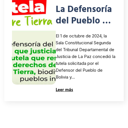
La Defensoría
del Pueblo de
Bolivia
El 1 de octubre de 2024, la
obtiene tutela
Sala Constitucional Segunda
del Tribunal Departamental de
para proteger
Justicia de La Paz concedió la
los derechos
tutela solicitada por el
Defensor del Pueblo de
de la Madre
Bolivia y…
Tierra, la
Leer más
biodiversidad
y los pueblos
indígenas