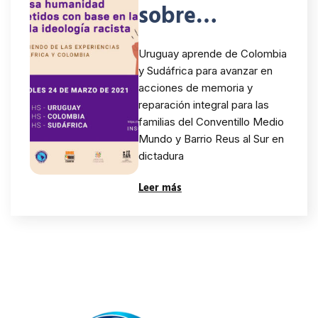
sobre
reparación
Uruguay aprende de Colombia
integral ante
y Sudáfrica para avanzar en
acciones de memoria y
crímenes de
reparación integral para las
lesa
familias del Conventillo Medio
Mundo y Barrio Reus al Sur en
humanidad
dictadura
Leer más