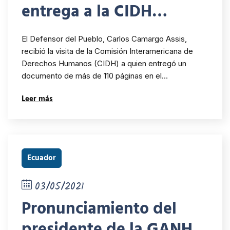
entrega a la CIDH
balance sobre la
El Defensor del Pueblo, Carlos Camargo Assis,
situación de derechos
recibió la visita de la Comisión Interamericana de
Derechos Humanos (CIDH) a quien entregó un
humanos en el marco de
documento de más de 110 páginas en el…
la protesta
Leer más
Ecuador
03/05/2021
Pronunciamiento del
presidente de la GANHRI