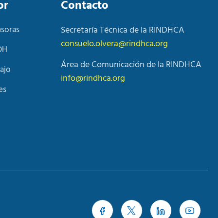
or
Contacto
nsoras
Secretaría Técnica de la RINDHCA
consuelo.olvera@rindhca.org
DH
Área de Comunicación de la RINDHCA
ajo
info@rindhca.org
es