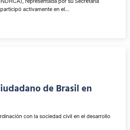
de El Salvador
NDHCA), representada por su Secretaria
participó activamente en el…
Ciudadano de Brasil en
nación con la sociedad civil en el desarrollo