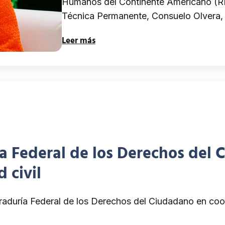
los Derechos Humanos 
Humanos del Continente Americano (RI
Técnica Permanente, Consuelo Olvera, 
Leer más
a Federal de los Derechos del 
 civil
duría Federal de los Derechos del Ciudadano en coordi