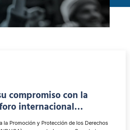
su compromiso con la
foro internacional
curaduría para la Defensa de
ra la Promoción y Protección de los Derechos