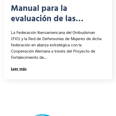
Manual para la
evaluación de las
políticas institucionales
La Federación Iberoamericana del Ombudsman
de género de las
(FIO) y la Red de Defensorías de Mujeres de dicha
federación en alianza estratégica con la
instituciones de
Cooperación Alemana a través del Proyecto de
derechos humanos
Fortalecimiento de…
Leer más