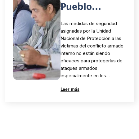
Pueblo
solicita
Las medidas de seguridad
medidas con
asignadas por la Unidad
Nacional de Protección a las
enfoque
víctimas del conflicto armado
étnico y
interno no están siendo
eficaces para protegerlas de
territorial que
ataques armados,
especialmente en los…
protejan a
Leer más
población
víctima y
defensora de
derechos