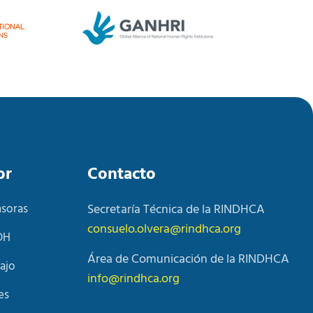
or
Contacto
nsoras
Secretaría Técnica de la RINDHCA
consuelo.olvera@rindhca.org
DH
Área de Comunicación de la RINDHCA
ajo
info@rindhca.org
es