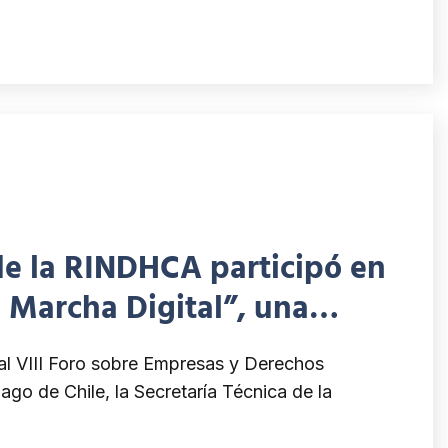
 de la RINDHCA participó en
 Marcha Digital”, una
licación de la debida
 al VIII Foro sobre Empresas y Derechos
os humanos del PNUD
go de Chile, la Secretaría Técnica de la