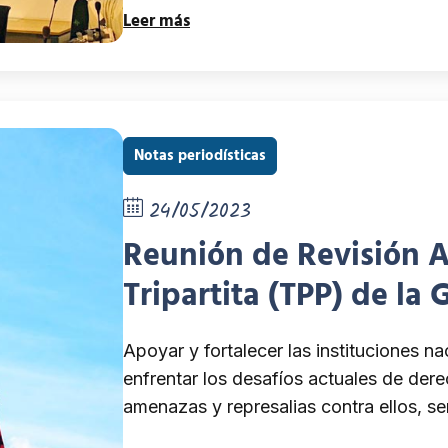
Leer más
Notas periodísticas
24/05/2023
Reunión de Revisión A
Tripartita (TPP) de 
que se llevó a cabo en
Apoyar y fortalecer las instituciones
de mayo de 2023.
enfrentar los desafíos actuales de der
amenazas y represalias contra ellos, se