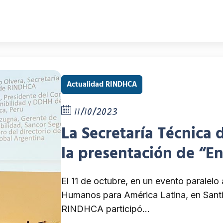
Actualidad RINDHCA
11/10/2023
La Secretaría Técnica
la presentación de “En
herramienta para la ap
El 11 de octubre, en un evento paralelo
diligencia en derech
Humanos para América Latina, en Santia
RINDHCA participó…