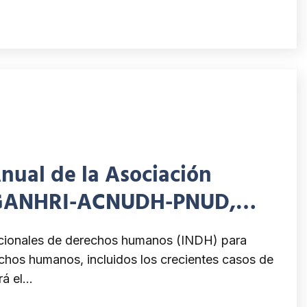
nual de la Asociación
la GANHRI-ACNUDH-PNUD,
 Nueva York los días 24 y 25
 nacionales de derechos humanos (INDH) para
echos humanos, incluidos los crecientes casos de
rá el…