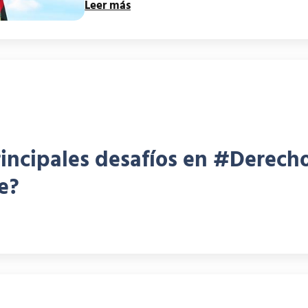
Leer más
 principales desafíos en #Dere
e?