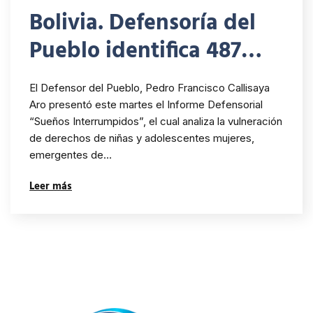
Bolivia. Defensoría del
Pueblo identifica 487
matrimonios de niñas y
El Defensor del Pueblo, Pedro Francisco Callisaya
adolescentes de 12 a 15
Aro presentó este martes el Informe Defensorial
“Sueños Interrumpidos”, el cual analiza la vulneración
años y municipios con
de derechos de niñas y adolescentes mujeres,
índices elevados de
emergentes de…
embarazos en niñas de
Leer más
10 a 14 años