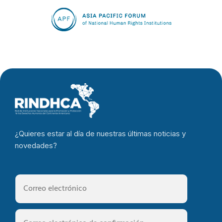
y la
Fundación
Diálogo
Diverso
formalizan
alianza para
proteger los
¿Quieres estar al día de nuestras últimas noticias y
derechos de
novedades?
las personas
LGBTIQ+ en
movilidad