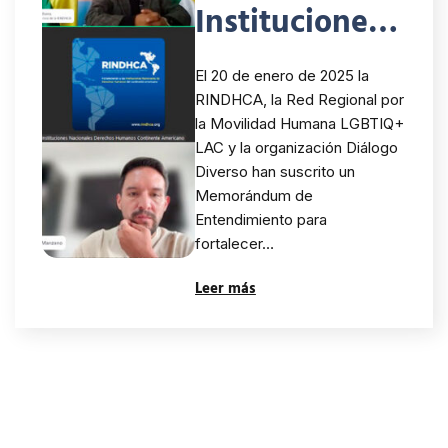
Instituciones
Nacionales de
El 20 de enero de 2025 la
Derechos
RINDHCA, la Red Regional por
la Movilidad Humana LGBTIQ+
Humanos del
LAC y la organización Diálogo
Continente
Diverso han suscrito un
Memorándum de
Americano, la
Entendimiento para
fortalecer…
Red Regional
Leer más
por la
Movilidad
Humana
LGBTIQ+ LAC