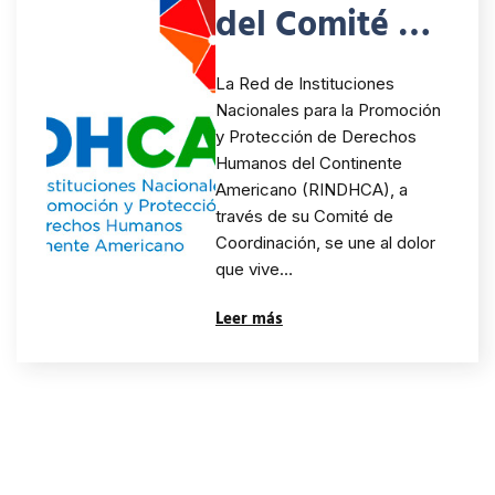
del Comité de
Coordinación
La Red de Instituciones
de la
Nacionales para la Promoción
y Protección de Derechos
RINDHCA
Humanos del Continente
11/2023.
Americano (RINDHCA), a
través de su Comité de
Solidaridad
Coordinación, se une al dolor
que vive…
con la
Leer más
población de
Marruecos,
país afectado
por el