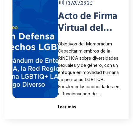
y la
13/01/2025
Acto de Firma
Fundación
Virtual del
Diálogo
Memorándum
Diverso
Objetivos del Memorádum
de
formalizan
Capacitar miembros de la
RINDHCA sobre diversidades
Entendimient
alianza para
sexuales y de género, con un
o entre la
proteger los
enfoque en movilidad humana
de personas LGBTIQ+.
RINDHCA, La
derechos de
Fortalecer las capacidades en
el funcionariado de…
Red Regional
las personas
Leer más
por la
LGBTIQ+ en
Movilidad
movilidad