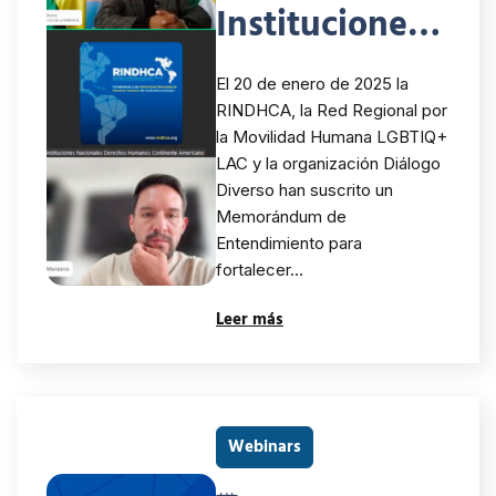
Instituciones
Nacionales de
El 20 de enero de 2025 la
Derechos
RINDHCA, la Red Regional por
la Movilidad Humana LGBTIQ+
Humanos del
LAC y la organización Diálogo
Continente
Diverso han suscrito un
Memorándum de
Americano, la
Entendimiento para
fortalecer…
Red Regional
Leer más
por la
Movilidad
Humana
Webinars
LGBTIQ+ LAC