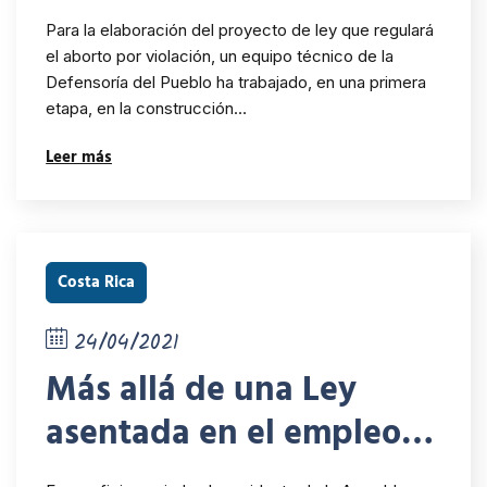
sociedad civil,
Para la elaboración del proyecto de ley que regulará
organizaciones sociales
el aborto por violación, un equipo técnico de la
Defensoría del Pueblo ha trabajado, en una primera
de mujeres, feministas y
etapa, en la construcción…
personas sexo diversas,
Leer más
participan en
elaboración del proyecto
de ley que regulará la
Costa Rica
interrupción legal
24/04/2021
voluntaria del embarazo
Más allá de una Ley
asentada en el empleo
público; Defensoría