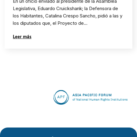
En un oficio enviado al presidente de la Asamblea
reclama por una Ley de
Legislativa, Eduardo Cruickshank; la Defensora de
los Habitantes, Catalina Crespo Sancho, pidió a las y
Modernización del
los diputados que, el Proyecto de…
Servicio Público en favor
Leer más
de las y los Habitantes”