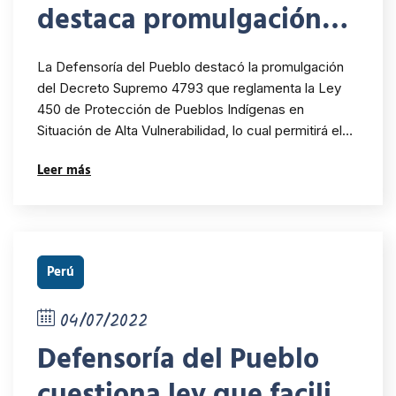
destaca promulgación
del decreto que
La Defensoría del Pueblo destacó la promulgación
reglamenta la Ley que
del Decreto Supremo 4793 que reglamenta la Ley
450 de Protección de Pueblos Indígenas en
protege a Pueblos
Situación de Alta Vulnerabilidad, lo cual permitirá el…
Indígenas en situación
Leer más
de alta vulnerabilidad
Perú
04/07/2022
Defensoría del Pueblo
cuestiona ley que facilita