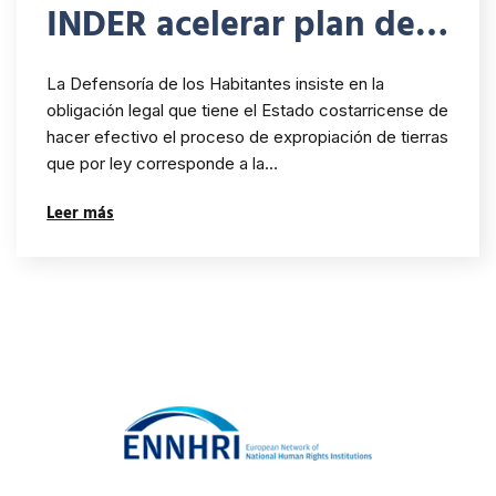
INDER acelerar plan de
expropiación legal de
La Defensoría de los Habitantes insiste en la
tierras en favor de los
obligación legal que tiene el Estado costarricense de
hacer efectivo el proceso de expropiación de tierras
Pueblos Indígenas
que por ley corresponde a la…
Leer más