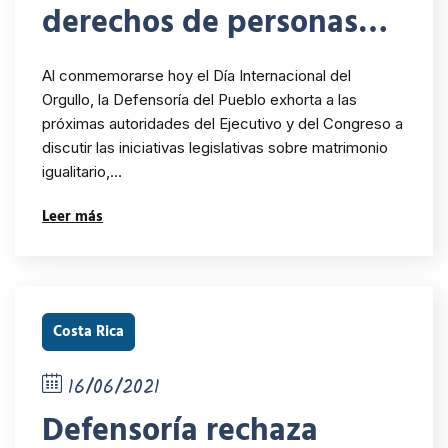
derechos de personas
LGBTI deben ser parte
Al conmemorarse hoy el Día Internacional del
de agenda de próximo
Orgullo, la Defensoría del Pueblo exhorta a las
próximas autoridades del Ejecutivo y del Congreso a
Gobierno y Congreso
discutir las iniciativas legislativas sobre matrimonio
igualitario,…
Leer más
Costa Rica
16/06/2021
Defensoría rechaza